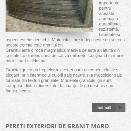
importante
pentru
această
amenajare:
durabilitate,
rezistență,
fiabilitate și
aspect estetic deosebit. Materialul care îndeplinește cu succes
aceste cerințe este granitul gri.
Granitul este o rocă magmatică masivă ce este alcătuită din
cristale cu dimensiunea de câțiva milimetri, conținând în mare
parte cuarț și feldspat.
Granitul gri va da treptelor tale exterioare un aspect clasic și
elegant, prin intermediul culorii sale neutre și a modelelor sale
formate din texturi granulate. Modelele granitului gri sunt
compuse dintr-o diversitate de nuanțe de gri deschis sau
închis, negru, ...
mai mult
PERETI EXTERIORI DE GRANIT MARO