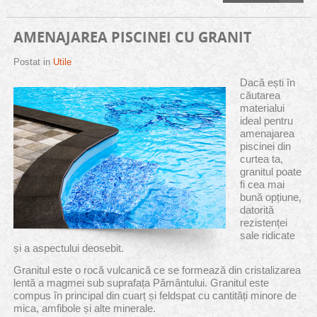
AMENAJAREA PISCINEI CU GRANIT
Postat in
Utile
Dacă ești în
căutarea
materialui
ideal pentru
amenajarea
piscinei din
curtea ta,
granitul poate
fi cea mai
bună opțiune,
datorită
rezistenței
sale ridicate
și a aspectului deosebit.
Granitul este o rocă vulcanică ce se formează din cristalizarea
lentă a magmei sub suprafața Pământului. Granitul este
compus în principal din cuarț și feldspat cu cantități minore de
mica, amfibole și alte minerale.