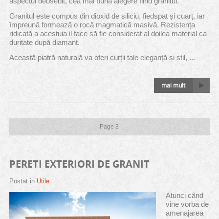
aspectul deosebit, cea mai bună alegere fiind granitul.
Granitul este compus din dioxid de siliciu, fiedspat și cuarț, iar
împreună formează o rocă magmatică masivă. Rezistența
ridicată a acestuia il face să fie considerat al doilea material ca
duritate după diamant.
Această piatră naturală va oferi curții tale eleganță și stil, ...
mai mult
Page 3
PERETI EXTERIORI DE GRANIT
Postat in
Utile
Atunci când
vine vorba de
amenajarea