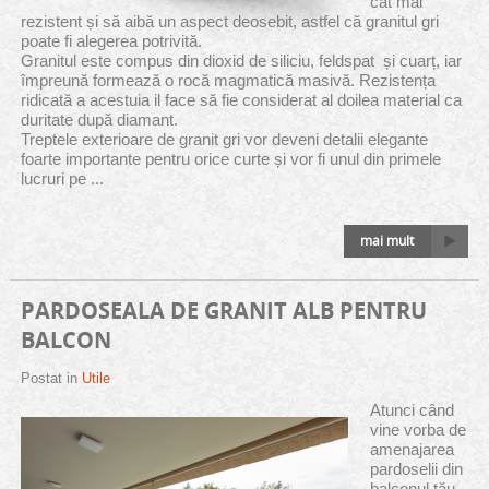
cât mai
rezistent și să aibă un aspect deosebit, astfel că granitul gri
poate fi alegerea potrivită.
Granitul este compus din dioxid de siliciu, feldspat și cuarț, iar
împreună formează o rocă magmatică masivă. Rezistența
ridicată a acestuia il face să fie considerat al doilea material ca
duritate după diamant.
Treptele exterioare de granit gri vor deveni detalii elegante
foarte importante pentru orice curte și vor fi unul din primele
lucruri pe ...
mai mult
PARDOSEALA DE GRANIT ALB PENTRU
BALCON
Postat in
Utile
Atunci când
vine vorba de
amenajarea
pardoselii din
balconul tău,