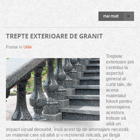
mai mult
TREPTE EXTERIOARE DE GRANIT
Postat in
Utile
Treptele
exterioare pot
contribui la
aspectul
general al
curții tale, de
aceea
materialul
folosit pentru
amenajarea
acestora
trebuie să
aibă un
impact vizual deosebit. Însă acest tip de amenajare necesită
un material care să aibă și o rezistență ridicată, pe lângă