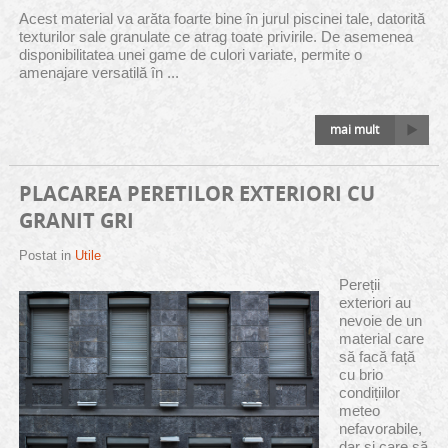
Acest material va arăta foarte bine în jurul piscinei tale, datorită
texturilor sale granulate ce atrag toate privirile. De asemenea
disponibilitatea unei game de culori variate, permite o
amenajare versatilă în ...
mai mult
PLACAREA PERETILOR EXTERIORI CU
GRANIT GRI
Postat in
Utile
Pereții
exteriori au
nevoie de un
material care
să facă față
cu brio
condițiilor
meteo
nefavorabile,
dar și care să