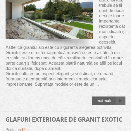
trebuie să ții
cont de două
cerințe foarte
importante:
rezistența cât
mai ridicată și
aspectul
deosebit.
Astfel că granitul alb este cu siguranță alegerea potrivită.
Granitul este o rocă magmatică masivă ce este alcătuită din
cristale cu dimensiunea de câțiva milimetri, conținând în mare
parte cuarț și feldspat. Aceasta piatră naturală se află pe locul
doi ca duritate, după diamant.
Granitul alb are un aspect elegant și sofisticat, ce emană
frumusețe atemporală prin intermediul modelelor sale
impresionante. Suprafața modelelor este de un ...
mai mult
GLAFURI EXTERIOARE DE GRANIT EXOTIC
Postat in
Utile