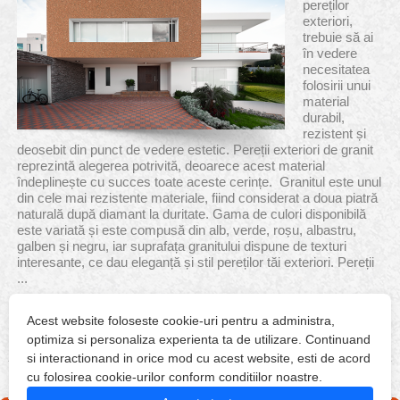
pereților
exteriori,
trebuie să ai
în vedere
necesitatea
folosirii unui
material
durabil,
rezistent și
deosebit din punct de vedere estetic. Pereții exteriori de granit
reprezintă alegerea potrivită, deoarece acest material
îndeplinește cu succes toate aceste cerințe. Granitul este unul
din cele mai rezistente materiale, fiind considerat a doua piatră
naturală după diamant la duritate. Gama de culori disponibilă
este variată și este compusă din alb, verde, roșu, albastru,
galben și negru, iar suprafața granitului dispune de texturi
interesante, ce dau eleganță și stil pereților tăi exteriori. Pereții
...
Acest website foloseste cookie-uri pentru a administra,
mai mult
optimiza si personaliza experienta ta de utilizare. Continuand
si interactionand in orice mod cu acest website, esti de acord
cu folosirea cookie-urilor conform conditiilor noastre.