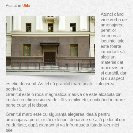
Postat in
Utile
Atunci când
vine vorba de
amenajarea
pereților
exteriori ai
locuinței tale,
este foarte
important să
alegi un
material cât
mai rezistent
și durabil, dar
și cu aspect
estetic deosebit. Astfel că granitul maro poate fi alegerea
potrivită.
Granitul este o rocă magmatică masivă ce este alcătuită din
cristale cu dimensiunea de câțiva milimetri, conținând în mare
parte cuarț și feldspat.
Granitul maro este cu siguranță alegerea ideală pentru
amenajarea pereților tăi exteriori, deoarece se află pe locul doi
ca duritate, după diamant și va înfrumuseța fațada locuinței
tale.