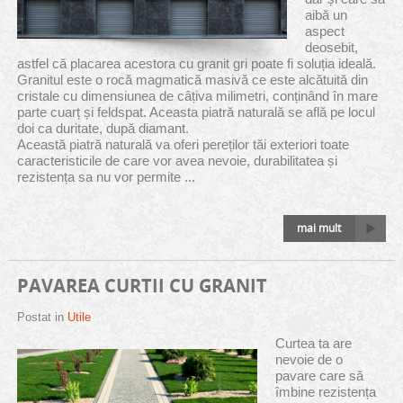
aibă un
aspect
deosebit,
astfel că placarea acestora cu granit gri poate fi soluția ideală.
Granitul este o rocă magmatică masivă ce este alcătuită din
cristale cu dimensiunea de câțiva milimetri, conținând în mare
parte cuarț și feldspat. Aceasta piatră naturală se află pe locul
doi ca duritate, după diamant.
Această piatră naturală va oferi pereților tăi exteriori toate
caracteristicile de care vor avea nevoie, durabilitatea și
rezistența sa nu vor permite ...
mai mult
PAVAREA CURTII CU GRANIT
Postat in
Utile
Curtea ta are
nevoie de o
pavare care să
îmbine rezistența