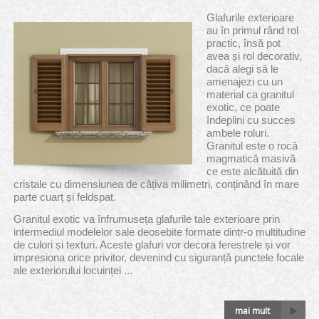
Glafurile exterioare
au în primul rând rol
practic, însă pot
avea și rol decorativ,
dacă alegi să le
amenajezi cu un
material ca granitul
exotic, ce poate
îndeplini cu succes
ambele roluri.
Granitul este o rocă
magmatică masivă
ce este alcătuită din
cristale cu dimensiunea de câțiva milimetri, conținând în mare
parte cuarț și feldspat.
Granitul exotic va înfrumuseța glafurile tale exterioare prin
intermediul modelelor sale deosebite formate dintr-o multitudine
de culori și texturi. Aceste glafuri vor decora ferestrele și vor
impresiona orice privitor, devenind cu siguranță punctele focale
ale exteriorului locuinței ...
mai mult