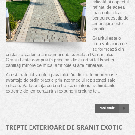
ridicată și aspectul
rafinat, de aceea
materialul ideal
pentru acest tip de
amenajare este
granitul.
Granitul este o
rocă vulcanică ce
se formează din
cristalizarea lentă a magmei sub suprafața Pământului.
Granitul este compus în principal din cuarț și feldspat cu
cantități minore de mica, amfibole și alte minerale.
Acest material va oferi pavajului tău din curte numeroase
avantaje de ordin practic prin intermediul rezistenței sale
ridicate. Va face față cu brio traficului intens, schimbărilor
extreme de temperatură și expunerii prelungite ...
mai mult
TREPTE EXTERIOARE DE GRANIT EXOTIC