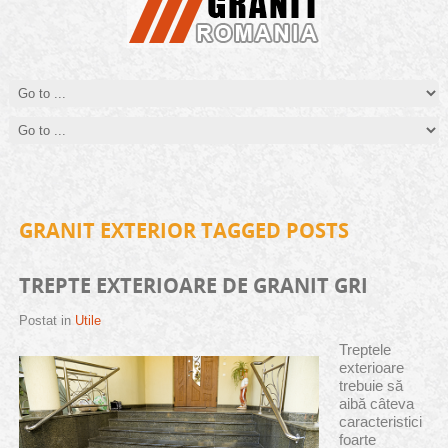
Avantajele si dezavantajele granitului
Folosirea de granit pentru decorarea locuintei aduce, pe langa eleganta si
stil, o serie de avantaje pe care le vom enumera mai jos...
GRANIT EXTERIOR TAGGED POSTS
TREPTE EXTERIOARE DE GRANIT GRI
Postat in
Utile
Treptele
exterioare
trebuie să
aibă câteva
caracteristici
foarte