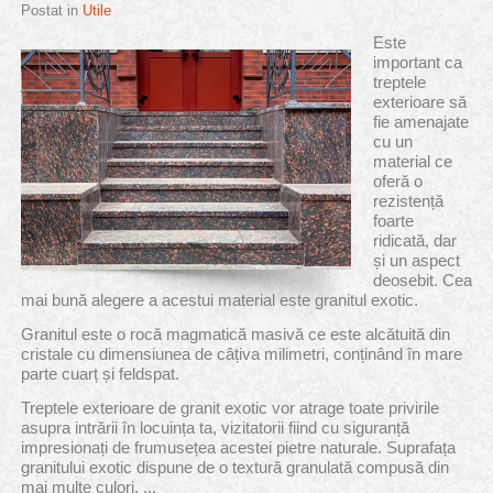
Postat in
Utile
Este
important ca
treptele
exterioare să
fie amenajate
cu un
material ce
oferă o
rezistență
foarte
ridicată, dar
și un aspect
deosebit. Cea
mai bună alegere a acestui material este granitul exotic.
Granitul este o rocă magmatică masivă ce este alcătuită din
cristale cu dimensiunea de câțiva milimetri, conținând în mare
parte cuarț și feldspat.
Treptele exterioare de granit exotic vor atrage toate privirile
asupra intrării în locuința ta, vizitatorii fiind cu siguranță
impresionați de frumusețea acestei pietre naturale. Suprafața
granitului exotic dispune de o textură granulată compusă din
mai multe culori, ...