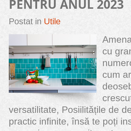
PENTRU ANUL 2023
Postat in
Utile
Amenaj
cu gra
numero
cum ar 
deosebi
crescut
versatilitate, Posiilitățile de 
practic infinite, însă te poți in