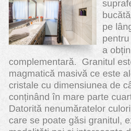
suprafe
bucătă
pe lâng
pentru 
a obți
complementară. Granitul est
magmatică masivă ce este alc
cristale cu dimensiunea de câț
conținând în mare parte cuarț
Datorită nenumăratelor culori
care se poate găsi granitul, e