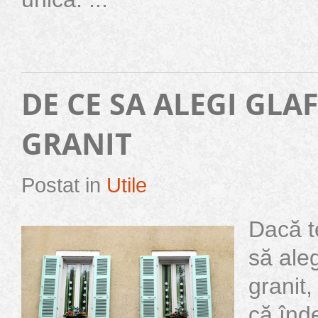
DE CE SA ALEGI GLA
GRANIT
Postat in
Utile
Dacă t
să aleg
granit
că înd