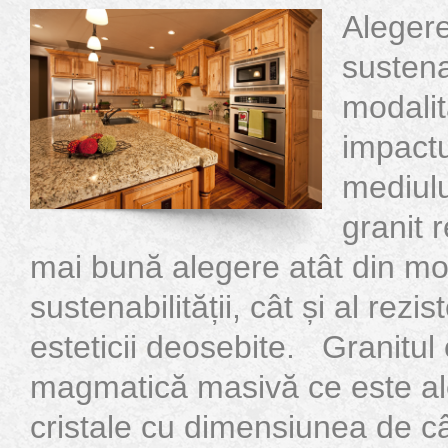
Alegere
sustena
modalit
impact
mediulu
granit 
mai bună alegere atât din mo
sustenabilității, cât și al rezis
esteticii deosebite. Granitul
magmatică masivă ce este alc
cristale cu dimensiunea de câț