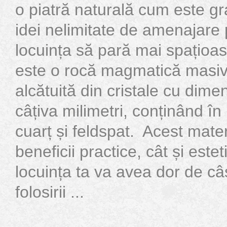
o piatră naturală cum este gran
idei nelimitate de amenajare 
locuința să pară mai spațioa
este o rocă magmatică masiv
alcătuită din cristale cu dim
câțiva milimetri, conținând î
cuarț și feldspat. Acest mater
beneficii practice, cât și estet
locuința ta va avea dor de câ
folosirii ...