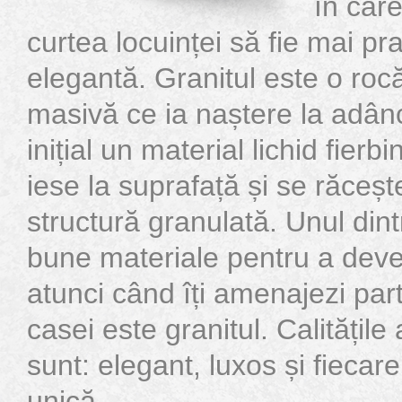
în care
curtea locuinței să fie mai pra
elegantă. Granitul este o ro
masivă ce ia naștere la adânc
inițial un material lichid fierb
iese la suprafață și se răceș
structură granulată. Unul din
bune materiale pentru a deve
atunci când îți amenajezi par
casei este granitul. Calitățile
sunt: elegant, luxos și fiecar
unică. ...