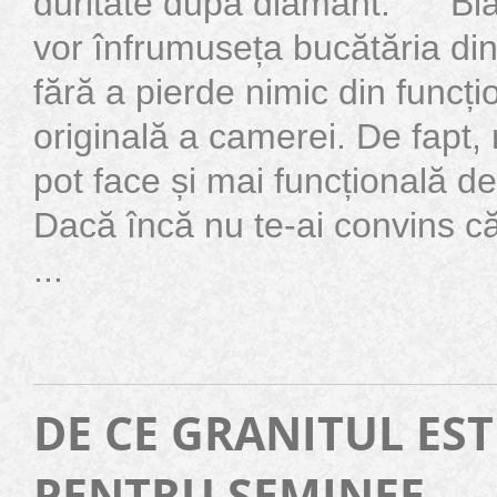
duritate după diamant. Blatu
vor înfrumuseța bucătăria din 
fără a pierde nimic din funcți
originală a camerei. De fapt, n
pot face și mai funcțională de
Dacă încă nu te-ai convins c
...
DE CE GRANITUL EST
PENTRU SEMINEE