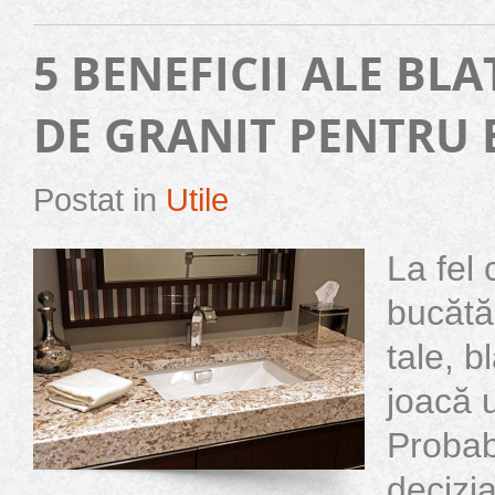
5 BENEFICII ALE BL
DE GRANIT PENTRU 
Postat in
Utile
La fel 
bucătăr
tale, b
joacă u
Probab
decizi