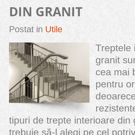
DIN GRANIT
Postat in
Utile
Treptele 
granit su
cea mai 
pentru or
deoarece
rezistent
tipuri de trepte interioare din 
trebuie să-l alegi pe cel potri