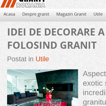
Acasa
Despre granit
Magazin Granit
Utile
IDEI DE DECORARE A
FOLOSIND GRANIT
Postat in
Utile
Aspectu
exotic ș
incredi
Seminee din piatra naturala
Semineele adauga oricarui living eleganta si unicitate, insa, trebuie ca 
granitu
decor...