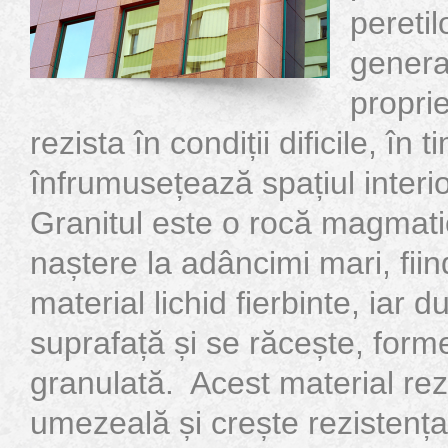
peretil
genera
propri
rezista în condiții dificile, în 
înfrumusețează spațiul interi
Granitul este o rocă magmati
naștere la adâncimi mari, fiind
material lichid fierbinte, iar 
suprafață și se răcește, form
granulată. Acest material rez
umezeală și crește rezistenț