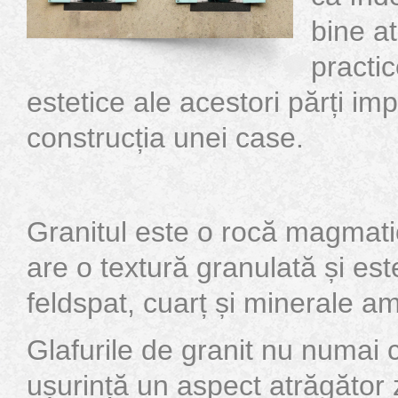
bine at
practic
estetice ale acestori părți im
construcția unei case.
Granitul este o rocă magmati
are o textură granulată și e
feldspat, cuarț și minerale a
Glafurile de granit nu numai 
ușurință un aspect atrăgător z