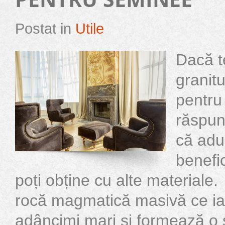
Postat in
Utile
Dacă t
granitu
pentru
răspun
că ad
benefic
poți obține cu alte materiale.
rocă magmatică masivă ce ia
adâncimi mari și formează o 