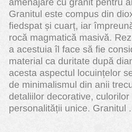
amenajare cu granit pentru 
Granitul este compus din dioxi
fiedspat și cuarț, iar împreu
rocă magmatică masivă. Rezis
a acestuia îl face să fie consi
material ca duritate după d
acesta aspectul locuințelor s
de minimalismul din anii trecu
detaliilor decorative, culorilo
personalității unice. Granitul .