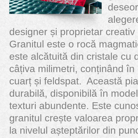
deseor
alegere
designer și proprietar creati
Granitul este o rocă magmat
este alcătuită din cristale c
câțiva milimetri, conținând î
cuarț și feldspat. Această pia
durabilă, disponibilă în modele
texturi abundente. Este cunos
granitul crește valoarea propri
la nivelul așteptărilor din pu