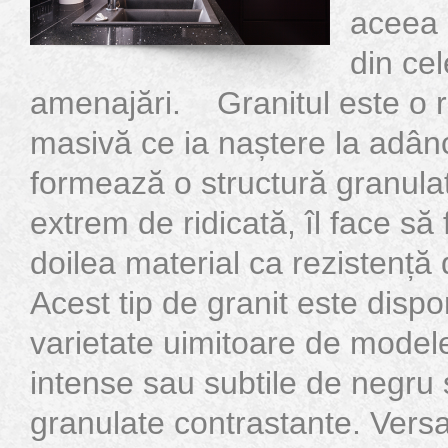
aceea 
din ce
amenajări. Granitul este o
masivă ce ia naștere la adânc
formează o structură granulat
extrem de ridicată, îl face să 
doilea material ca rezisten
Acest tip de granit este dispon
varietate uimitoare de model
intense sau subtile de negru ș
granulate contrastante. Versa