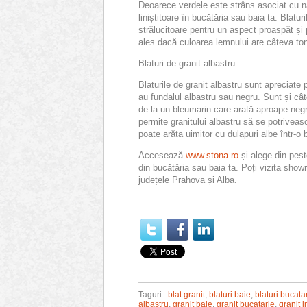
Deoarece verdele este strâns asociat cu nat
liniștitoare în bucătăria sau baia ta. Blatur
strălucitoare pentru un aspect proaspăt și
ales dacă culoarea lemnului are câteva ton
Blaturi de granit albastru
Blaturile de granit albastru sunt apreciate
au fundalul albastru sau negru. Sunt și cât
de la un bleumarin care arată aproape negr
permite granitului albastru să se potrivea
poate arăta uimitor cu dulapuri albe într-
Accesează
www.stona.ro
ș
i
alege
din pes
din bucătăria sau baia ta
. Poți vizita
showr
județele Prahova și Alba.
Taguri:
blat granit
,
blaturi baie
,
blaturi bucata
albastru
,
granit baie
,
granit bucatarie
,
granit i