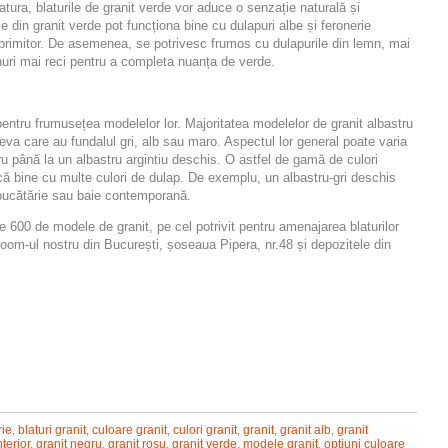
ura, blaturile de granit verde vor aduce o senzație naturală și
ile din granit verde pot funcționa bine cu dulapuri albe și feronerie
 primitor. De asemenea, se potrivesc frumos cu dulapurile din lemn, mai
uri mai reci pentru a completa nuanța de verde.
 pentru frumusețea modelelor lor. Majoritatea modelelor de granit albastru
eva care au fundalul gri, alb sau maro. Aspectul lor general poate varia
u până la un albastru argintiu deschis. O astfel de gamă de culori
scă bine cu multe culori de dulap. De exemplu, un albastru-gri deschis
o bucătărie sau baie contemporană.
te 600 de modele de granit,
pe cel potrivit pentru amenajarea
blaturilor
oom-ul nostru din București,
șoseaua Pipera, nr.48
și depozitele din
rie
,
blaturi granit
,
culoare granit
,
culori granit
,
granit
,
granit alb
,
granit
nterior
,
granit negru
,
granit rosu
,
granit verde
,
modele granit
,
optiuni culoare