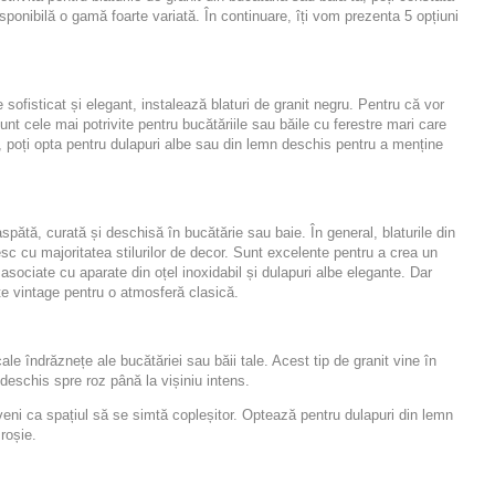
isponibilă o gamă foarte variată. În continuare, îți vom prezenta 5 opțiuni
sofisticat și elegant, instalează blaturi de granit negru. Pentru că vor
sunt cele mai potrivite pentru bucătăriile sau băile cu ferestre mari care
poți opta pentru dulapuri albe sau din lemn deschis pentru a menține
aspătă, curată și deschisă în bucătărie sau baie. În general, blaturile din
vesc cu majoritatea stilurilor de decor. Sunt excelente pentru a crea un
sociate cu aparate din oțel inoxidabil și dulapuri albe elegante. Dar
te vintage pentru o atmosferă clasică.
ale îndrăznețe ale bucătăriei sau băii tale. Acest tip de granit vine în
deschis spre roz până la vișiniu intens.
veni ca spațiul să se simtă copleșitor. Optează pentru dulapuri din lemn
roșie.