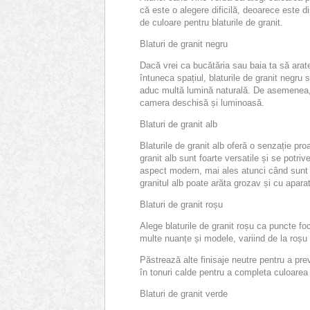
că este o alegere dificilă, deoarece este d
de culoare pentru blaturile de granit.
Blaturi de granit negru
Dacă vrei ca bucătăria sau baia ta să arate 
întuneca spațiul, blaturile de granit negru 
aduc multă lumină naturală. De asemenea, 
camera deschisă și luminoasă.
Blaturi de granit alb
Blaturile de granit alb oferă o senzație pro
granit alb sunt foarte versatile și se potri
aspect modern, mai ales atunci când sunt a
granitul alb poate arăta grozav și cu apara
Blaturi de granit roșu
Alege blaturile de granit roșu ca puncte foc
multe nuanțe și modele, variind de la roșu 
Păstrează alte finisaje neutre pentru a pre
în tonuri calde pentru a completa culoarea 
Blaturi de granit verde