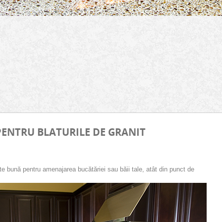
PENTRU BLATURILE DE GRANIT
arte bună pentru amenajarea bucătăriei sau băii tale, atât din punct de