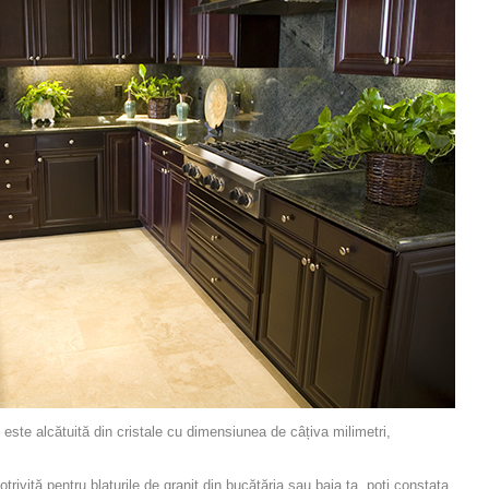
ste alcătuită din cristale cu dimensiunea de câțiva milimetri,
rivită pentru blaturile de granit din bucătăria sau baia ta, poți constata