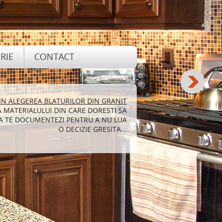
RIE
CONTACT
 IN ALEGEREA BLATURILOR DIN GRANIT
RETINEREA SI CURATAREA GRANITULUI
A MATERIALULUI DIN CARE DORESTI SA
MULTE PERSOANE CARE DORESC SA ISI
 SA TE DOCUMENTEZI PENTRU A NU LUA
ARECE ACESTA SE POATE REGASI SUB
ERITE FORME SI IN DIFERITE NUANTE...
O DECIZIE GRESITA...