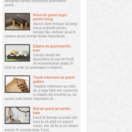
designeri pentru realizarea proiectelor
acest...
Masa de granit negru
pentru living
Atunci când trebuie să alegi
masa potrivită pentru
livingul tău, trebuie să ai în
vedere două cerințe foarte importante:...
Etajera de granit pentru
baie
Soluția ideală de
depozitare în așa fel încât
să economisești spațiu în
baia ta, este să amenajezi o etajeră...
Trepte interioare de granit
galben
Treptele interioare au rolul
de a lega între ele camerele
și etajele din locuința ta, de
aceea este foarte important să ...
Blat de granit gri pentru
baie
Dacă îți dorești ca blatul din
baia ta să aibă un aspect
clasic, dar să fie și un obiect
practic în același timp, îl poț...