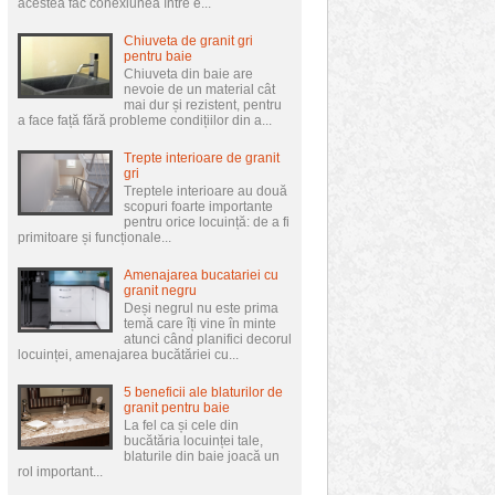
acestea fac conexiunea între e...
Chiuveta de granit gri
pentru baie
Chiuveta din baie are
nevoie de un material cât
mai dur și rezistent, pentru
a face față fără probleme condițiilor din a...
Trepte interioare de granit
gri
Treptele interioare au două
scopuri foarte importante
pentru orice locuință: de a fi
primitoare și funcționale...
Amenajarea bucatariei cu
granit negru
Deși negrul nu este prima
temă care îți vine în minte
atunci când planifici decorul
locuinței, amenajarea bucătăriei cu...
5 beneficii ale blaturilor de
granit pentru baie
La fel ca și cele din
bucătăria locuinței tale,
blaturile din baie joacă un
rol important...