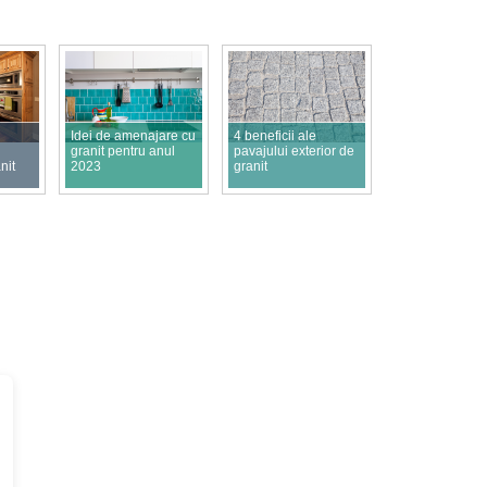
Idei de amenajare cu
4 beneficii ale
granit pentru anul
pavajului exterior de
anit
2023
granit