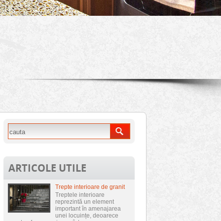
ARTICOLE UTILE
Trepte interioare de granit
Treptele interioare
reprezintă un element
important în amenajarea
unei locuințe, deoarece