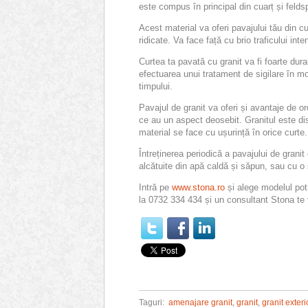
este compus în principal din cuarț și felds
Acest material va oferi pavajului tău din c
ridicate. Va face față cu brio traficului in
Curtea ta pavată cu granit va fi foarte dura
efectuarea unui tratament de sigilare în mo
timpului.
Pavajul de granit va oferi și avantaje de or
ce au un aspect deosebit. Granitul este disp
material se face cu ușurință în orice curte.
Întreținerea periodică a pavajului de granit
alcătuite din apă caldă și săpun, sau cu o 
Intră pe
www.stona.ro
și alege modelul potr
la 0732 334 434 și un consultant Stona te 
Taguri:
amenajare granit
,
granit
,
granit exteri