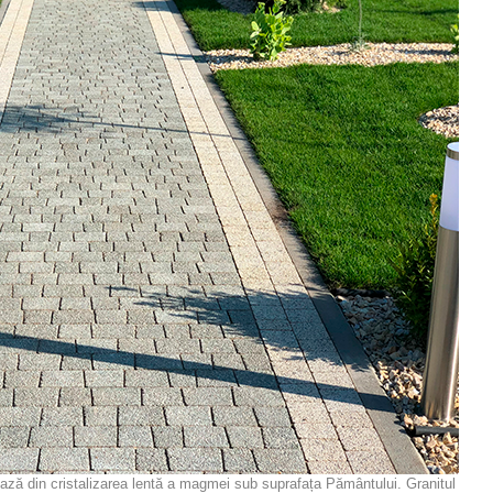
ază din cristalizarea lentă a magmei sub suprafața Pământului. Granitul