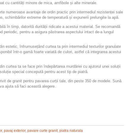
pat cu cantități minore de mica, amfibole și alte minerale.
urte numeroase avantaje de ordin practic prin intermediul rezistenței sale
tens, schimbărilor extreme de temperatură și expunerii prelungite la apă.
bilă în timp, datorită durității ridicate a acestui material. Se recomandă
d periodic, pentru a asigura păstrarea aspectului intact de-a lungul
din estetic, înfrumusețând curtea ta prin intermediul texturilor granulate
onibil într-o gamă foarte variată de culori, astfel că integrarea acestui
 din curtea ta se face prin îndepărtarea murdăriei cu ajutorul unei soluții
soluție special concepută pentru acest tip de piatră.
ivit de granit pentru pavarea curții tale, din peste 350 de modele. Sună
va ajuta să faci această alegere.
or
,
pavaj exterior
,
pavare curte granit
,
piatra naturala