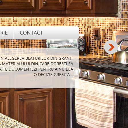
RIE
CONTACT
 IN ALEGEREA BLATURILOR DIN GRANIT
RETINEREA SI CURATAREA GRANITULUI
A MATERIALULUI DIN CARE DORESTI SA
MULTE PERSOANE CARE DORESC SA ISI
 SA TE DOCUMENTEZI PENTRU A NU LUA
ARECE ACESTA SE POATE REGASI SUB
ERITE FORME SI IN DIFERITE NUANTE...
O DECIZIE GRESITA...