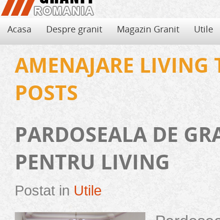
Acasa
Despre granit
Magazin Granit
Utile
AMENAJARE LIVING
POSTS
PARDOSEALA DE GRA
PENTRU LIVING
Postat in
Utile
Avantajele si dezavantajele granitului
Folosirea de granit pentru decorarea locuintei aduce, pe langa eleganta si