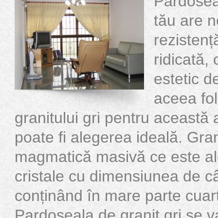
Pardoseal
tău are n
rezistenț
ridicată,
estetic d
aceea fol
granitului gri pentru această
poate fi alegerea ideală. Gran
magmatică masivă ce este alc
cristale cu dimensiunea de câț
conținând în mare parte cuarț
Pardoseala de granit gri se va