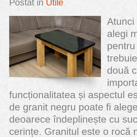
Postat in
Utile
Atunci
alegi m
pentru 
trebuie
două c
import
funcționalitatea și aspectul e
de granit negru poate fi aleg
deoarece îndeplinește cu su
cerințe. Granitul este o roc