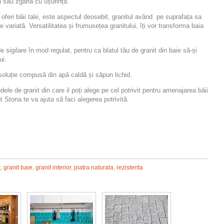
a sau zgâria cu ușurință.
a oferi băii tale, este aspectul deosebit, granitul având pe suprafața sa
e variată. Versatilitatea și frumusețea granitului, îți vor transforma baia
igilare în mod regulat, pentru ca blatul tău de granit din baie să-și
ui.
o soluție compusă din apă caldă și săpun lichid.
le de granit din care il poți alege pe cel potrivit pentru amenajarea băii
 Stona te va ajuta să faci alegerea potrivită.
t
,
granit baie
,
granit interior
,
piatra naturala
,
rezistenta