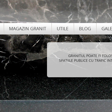
MAGAZIN GRANIT
UTILE
BLOG
GALE
AVAN
FOLOSIREA DE GRANIT PEN
LANGA ELEGANTA SI STIL,