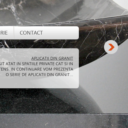
RIE
CONTACT
TAJELE SI DEZAVANTAJELE GRANITULUI
TRU DECORAREA LOCUINTEI ADUCE, PE
 O SERIE DE AVANTAJE PE CARE LE VOM
ENUMERA MAI JOS...