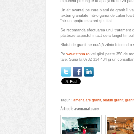
expunerii prelungite la apă și nu se va păt
Un alt avantaj pe care blatul de granit îl v
texturi granulate într-o gamă de culori foart
într-un spațiu relaxant și stilat.
Se recomandă efectuarea unui tratament de s
păstreze aspectul intact de-a lungul timpul
Blatul de granit se curăță zilnic folosind 
Pe
www.stona.ro
vei găsi peste 350 de mode
tale. Sună la 0732 334 434 şi un consultant
Taguri:
amenajare granit
,
blaturi granit
,
grani
Articole asemanatoare: