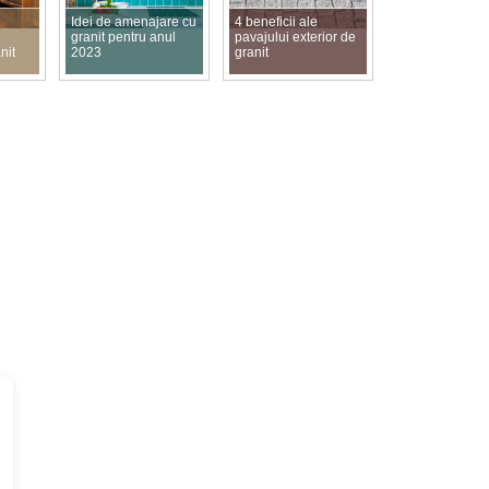
Idei de amenajare cu
4 beneficii ale
granit pentru anul
pavajului exterior de
anit
2023
granit