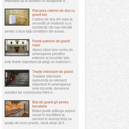
important să le asortezi cu dulapurile d...
Placarea cabinei de dus cu
granit bej
Cabina de duș din baia ta
necesită un material cu o
rezistență cât mai ridicată
pentru a face față condițiilor din aceas...
Pereti exteriori de granit
maro
Atunci când vine vorba de
amenajarea pereților
exteriori ai locuinței tale,
este foarte important să alegi un material c...
Trepte interioare de granit
Treptele interioare
reprezintă un element
important în amenajarea
unei locuințe, deoarece
acestea fac conexiunea între e...
Blat de granit gri pentru
bucatarie
Blatul poate adăuga aspect
vizual în bucătăria ta,
servind în același timp ca
spațiu de lucru practic, dacă alegi să îl ...