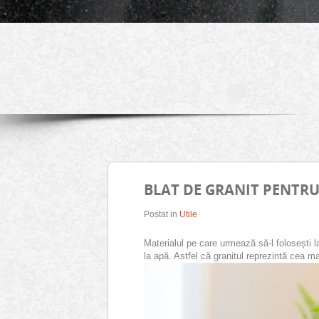
BLAT DE GRANIT PENTRU
Postat in
Utile
Materialul pe care urmează să-l folosești la
la apă. Astfel că granitul reprezintă cea m