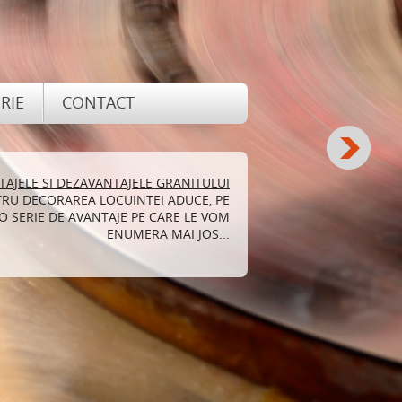
RIE
CONTACT
TAJELE SI DEZAVANTAJELE GRANITULUI
SEMINEE DIN PIATRA NATURALA
IVING ELEGANTA SI UNICITATE, INSA,
TRU DECORAREA LOCUINTEI ADUCE, PE
 O SERIE DE AVANTAJE PE CARE LE VOM
JUL SA SE REALIZEZE DE O ECHIPA DE
RECE SEMINEELE CARE AU CA DECOR...
ENUMERA MAI JOS...