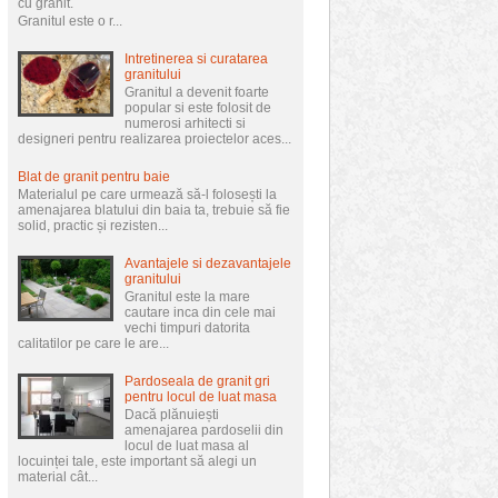
cu granit.
Granitul este o r...
Intretinerea si curatarea
granitului
Granitul a devenit foarte
popular si este folosit de
numerosi arhitecti si
designeri pentru realizarea proiectelor aces...
Blat de granit pentru baie
Materialul pe care urmează să-l folosești la
amenajarea blatului din baia ta, trebuie să fie
solid, practic și rezisten...
Avantajele si dezavantajele
granitului
Granitul este la mare
cautare inca din cele mai
vechi timpuri datorita
calitatilor pe care le are...
Pardoseala de granit gri
pentru locul de luat masa
Dacă plănuiești
amenajarea pardoselii din
locul de luat masa al
locuinței tale, este important să alegi un
material cât...