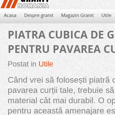
Acasa
Despre granit
Magazin Granit
Utile
PIATRA CUBICA DE 
PENTRU PAVAREA CU
Postat in
Utile
Când vrei să folosești piatră
pavarea curții tale, trebuie să
material cât mai durabil. O o
Avantajele si dezavantajele granitului
Folosirea de granit pentru decorarea locuintei aduce, pe langa eleganta si
pentru această amenajare est