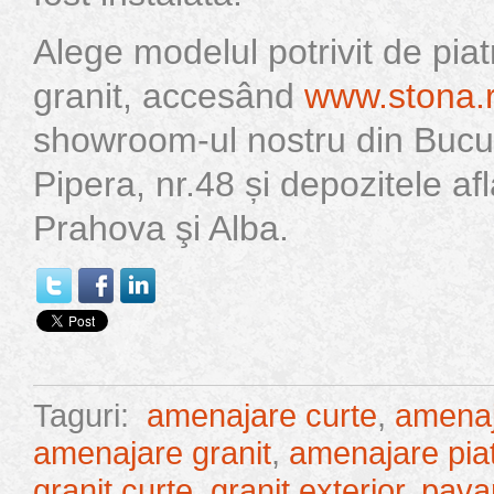
Alege modelul potrivit de pia
granit, accesând
www.stona.
showroom-ul nostru din Bucu
Pipera, nr.48 și depozitele afl
Prahova şi Alba.
Taguri:
amenajare curte
,
amenaj
amenajare granit
,
amenajare pia
granit curte
,
granit exterior
,
pava