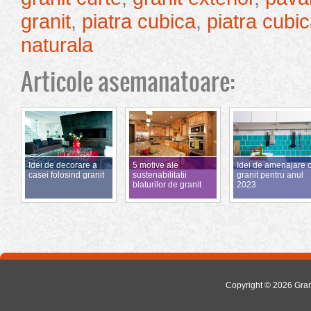
granit
,
piatra cubica
,
piatra cubic
naturala
Articole asemanatoare:
Idei de decorare a
5 motive ale
Idei de amenajare 
casei folosind granit
sustenabilitatii
granit pentru anul
blaturilor de granit
2023
Copyright © 2026
Gra