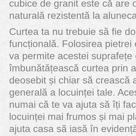
cubice de granit este că are 
naturală rezistentă la alunec
Curtea ta nu trebuie să fie d
funcțională. Folosirea pietrei
va permite acestei suprafețe e
îmbunătățească curtea prin a
deosebit și chiar să crească a
generală a locuinței tale. Ace
numai că te va ajuta să îți fac
locuinței mai frumos și mai pl
ajuta casa să iasă în evidență