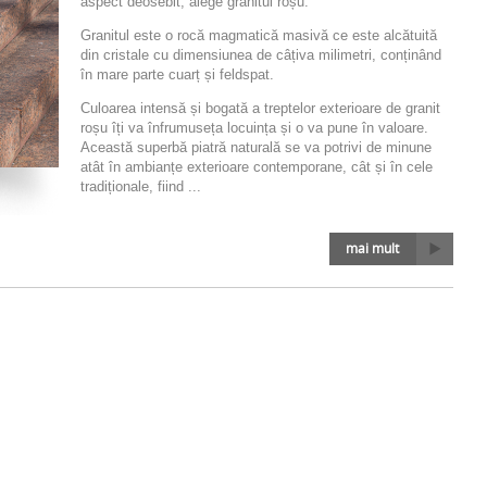
aspect deosebit, alege granitul roșu.
Granitul este o rocă magmatică masivă ce este alcătuită
din cristale cu dimensiunea de câțiva milimetri, conținând
în mare parte cuarț și feldspat.
Culoarea intensă și bogată a treptelor exterioare de granit
roșu îți va înfrumuseța locuința și o va pune în valoare.
Această superbă piatră naturală se va potrivi de minune
atât în ambianțe exterioare contemporane, cât și în cele
tradiționale, fiind ...
mai mult