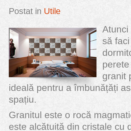
Postat in
Utile
Atunci 
să fac
dormito
perete
granit 
ideală pentru a îmbunățăți as
spațiu.
Granitul este o rocă magmat
este alcătuită din cristale c