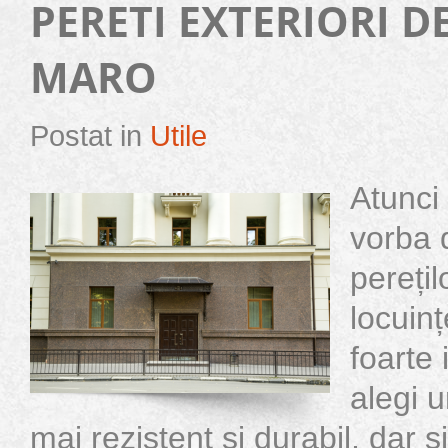
PERETI EXTERIORI D
MARO
Postat in
Utile
Atunci
vorba 
perețil
locuinț
foarte
alegi u
mai rezistent și durabil, dar ș