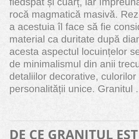
fiedspat și cuarț, iar împreu
rocă magmatică masivă. Rezis
a acestuia îl face să fie consi
material ca duritate după d
acesta aspectul locuințelor s
de minimalismul din anii trecu
detaliilor decorative, culorilo
personalității unice. Granitul .
DE CE GRANITUL EST