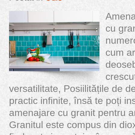
Amenaj
cu gra
numero
cum ar 
deosebi
crescut
versatilitate, Posiilitățile de 
practic infinite, însă te poți in
amenajare cu granit pentru 
Granitul este compus din dioxi