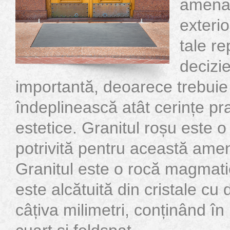
amenaj
exterio
tale re
decizie
importantă, deoarece trebuie
îndeplinească atât cerințe pra
estetice. Granitul roșu este o
potrivită pentru această ame
Granitul este o rocă magmat
este alcătuită din cristale c
câțiva milimetri, conținând î