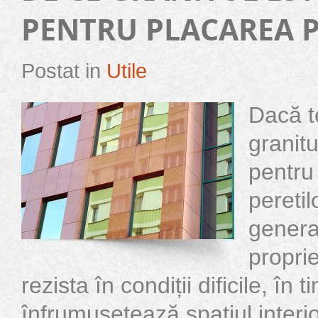
PENTRU PLACAREA 
Postat in
Utile
Dacă t
granitu
pentru
peretil
genera
propri
rezista în condiții dificile, în 
înfrumusețează spațiul interi