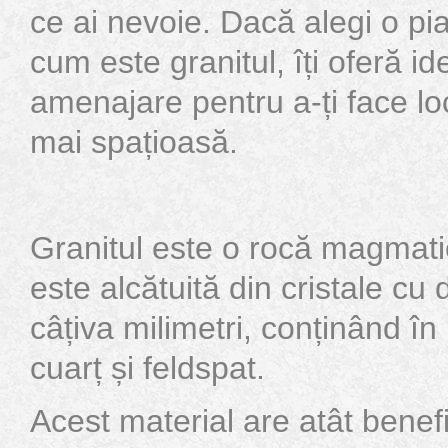
ce ai nevoie. Dacă alegi o pia
cum este granitul, îți oferă id
amenajare pentru a-ți face lo
mai spațioasă.
Granitul este o rocă magmat
este alcătuită din cristale c
câțiva milimetri, conținând î
cuarț și feldspat.
Acest material are atât benefic