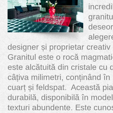
incredi
granitu
deseor
alegere
designer și proprietar creati
Granitul este o rocă magmat
este alcătuită din cristale c
câțiva milimetri, conținând î
cuarț și feldspat. Această pia
durabilă, disponibilă în modele
texturi abundente. Este cunos