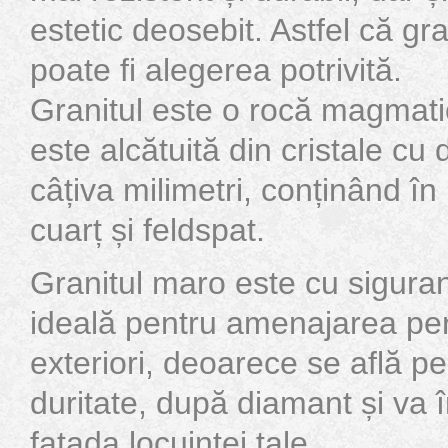
estetic deosebit. Astfel că gr
poate fi alegerea potrivită.
Granitul este o rocă magmat
este alcătuită din cristale c
câțiva milimetri, conținând î
cuarț și feldspat.
Granitul maro este cu sigura
ideală pentru amenajarea pere
exteriori, deoarece se află pe
duritate, după diamant și va
fațada locuinței tale.