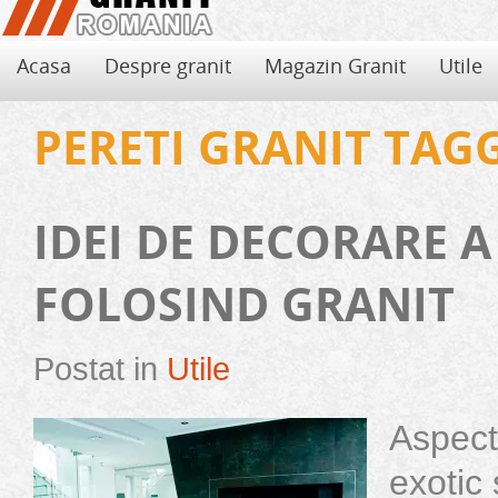
Acasa
Despre granit
Magazin Granit
Utile
PERETI GRANIT TAG
IDEI DE DECORARE A
FOLOSIND GRANIT
Postat in
Utile
Aspectu
Avantajele si dezavantajele granitului
Seminee din piatra naturala
Folosirea de granit pentru decorarea locuintei aduce, pe langa eleganta si
Semineele adauga oricarui living eleganta si unicitate, insa, trebuie ca 
exotic ș
decor...