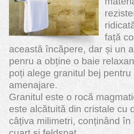
materi
rezist
ridicat
față co
această încăpere, dar și un a
penru a obține o baie relaxant
poți alege granitul bej pentr
amenajare.
Granitul este o rocă magmat
este alcătuită din cristale c
câțiva milimetri, conținând î
cuarț și feldspat.