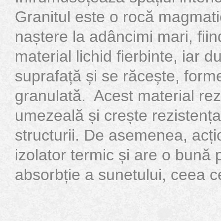
Granitul este o rocă magmati
naștere la adâncimi mari, fiind
material lichid fierbinte, iar 
suprafață și se răcește, form
granulată. Acest material rez
umezeală și crește rezistenț
structurii. De asemenea, acț
izolator termic și are o bună 
absorbție a sunetului, ceea ce 