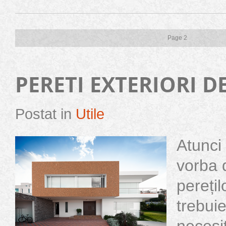
Page 2
PERETI EXTERIORI D
Postat in
Utile
Atunci
vorba 
perețil
trebuie
necesit