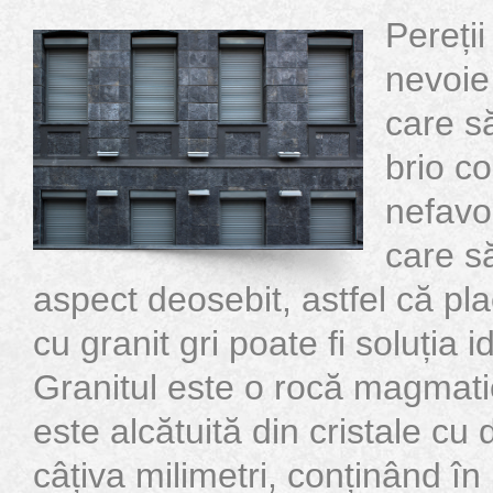
Pereții
nevoie
care s
brio co
nefavor
care s
aspect deosebit, astfel că pl
cu granit gri poate fi soluția i
Granitul este o rocă magmat
este alcătuită din cristale c
câțiva milimetri, conținând î