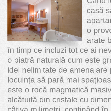
Când lo
casă s
aparta
o prov
arate b
în timp ce incluzi tot ce ai n
o piatră naturală cum este gran
idei nelimitate de amenajare 
locuința să pară mai spațioa
este o rocă magmatică masiv
alcătuită din cristale cu dim
câțiva milimetri, conținând î