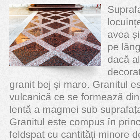
Suprafa
locuinț
avea și
pe lâng
dacă al
decorat
granit bej și maro. Granitul e
vulcanică ce se formează din 
lentă a magmei sub suprafaț
Granitul este compus în princi
feldspat cu cantități minore d