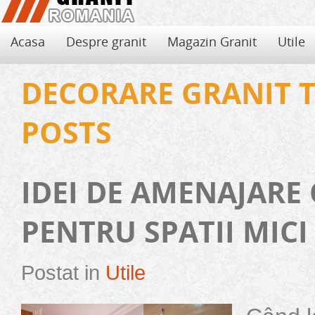
Acasa
Despre granit
Magazin Granit
Utile
DECORARE GRANIT 
POSTS
IDEI DE AMENAJARE
PENTRU SPATII MICI
Postat in
Utile
Avantajele si dezavantajele granitului
Folosirea de granit pentru decorarea locuintei aduce, pe langa eleganta si