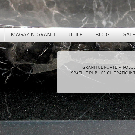
MAGAZIN GRANIT
UTILE
BLOG
GALE
AVAN
FOLOSIREA DE GRANIT PEN
LANGA ELEGANTA SI STIL,