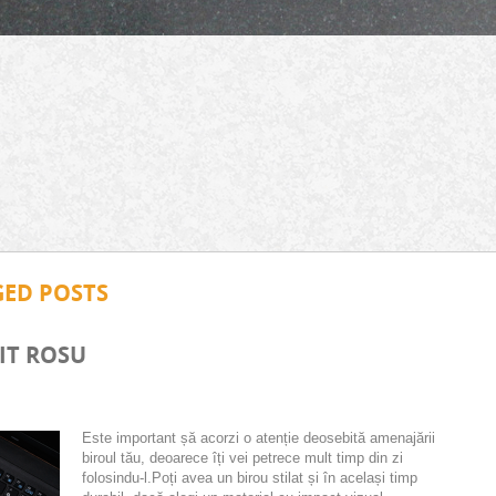
GED POSTS
IT ROSU
Este important șă acorzi o atenție deosebită amenajării
biroul tău, deoarece îți vei petrece mult timp din zi
folosindu-l.Poți avea un birou stilat și în același timp