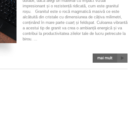
durabil, dacă alegi un material cu impact vizual
impresionant și o rezistență ridicată, cum este granitul
roșu. Granitul este o rocă magmatică masivă ce este
alcătuită din cristale cu dimensiunea de câțiva milimetri,
conținând în mare parte cuarț și feldspat. Culoarea vibrantă
a acestui tip de granit va crea o ambianță energică și va
contribui la productivitatea zilelor tale de lucru petrecute la
birou. ...
mai mult