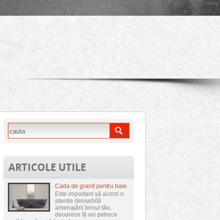
ARTICOLE UTILE
Cada de granit pentru baie
Este important șă acorzi o
atenție deosebită
amenajării biroul tău,
deoarece îți vei petrece