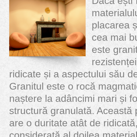
Dacă ești 
materialulu
placarea ș
cea mai b
este granit
rezistenței
ridicate și a aspectului său d
Granitul este o rocă magmati
naștere la adâncimi mari și 
structură granulată. Această 
are o duritate atât de ridicată
considerată al doilea material