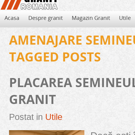
Acasa
Despre granit
Magazin Granit
Utile
AMENAJARE SEMINE
TAGGED POSTS
PLACAREA SEMINEU
GRANIT
Postat in
Utile
Avantajele si dezavantajele granitului
Folosirea de granit pentru decorarea locuintei aduce, pe langa eleganta si