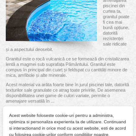
amenajarea
piscinei din
curtea ta,
granitul poate
fi cea mai
bună opțiune,
datorită
rezistenței
sale ridicate
și a aspectului deosebit.
Granitul este o rocă vulcanică ce se formează din cristalizarea
lentă a magmei sub suprafața Pământului. Granitul este
compus în principal din cuarț și feldspat cu cantități minore de
mica, amfibole și alte minerale.
Acest material va arăta foarte bine în jurul piscinei tale, datorită
texturilor sale granulate ce atrag toate privirile. De asemenea
disponibilitatea unei game de culori variate, permite o
amenajare versatilă în ...
Acest website foloseste cookie-uri pentru a administra,
mai mult
optimiza si personaliza experienta ta de utilizare. Continuand
si interactionand in orice mod cu acest website, esti de acord
cu folosirea cookie-urilor conform conditiilor noastre.