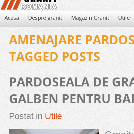
Acasa
Despre granit
Magazin Granit
Utile
AMENAJARE PARDO
TAGGED POSTS
PARDOSEALA DE GR
GALBEN PENTRU BA
Postat in
Utile
Avantajele si dezavantajele granitului
Folosirea de granit pentru decorarea locuintei aduce, pe langa eleganta si