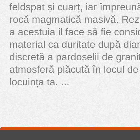
feldspat și cuarț, iar împreu
rocă magmatică masivă. Rezis
a acestuia il face să fie consi
material ca duritate după di
discretă a pardoselii de granit
atmosferă plăcută în locul de
locuința ta. ...