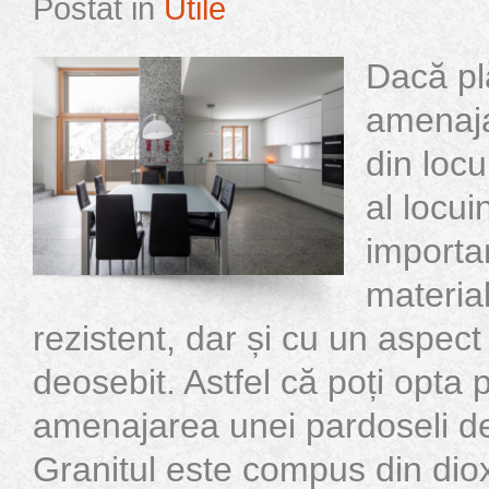
Postat in
Utile
Dacă pl
amenaja
din loc
al locui
importa
materia
rezistent, dar și cu un aspect
deosebit. Astfel că poți opta 
amenajarea unei pardoseli de 
Granitul este compus din dioxi