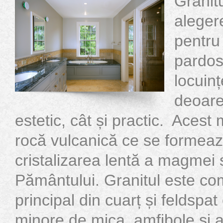
Granit
aleger
pentru
pardose
locuinț
deoare
estetic, cât și practic. Acest 
rocă vulcanică ce se formeaz
cristalizarea lentă a magmei
Pământului. Granitul este co
principal din cuarț și feldspat 
minore de mica, amfibole și a