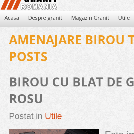
Acasa
Despre granit
Magazin Granit
Utile
AMENAJARE BIROU 
POSTS
BIROU CU BLAT DE 
ROSU
Postat in
Utile
Aplicatii din granit
Avantajele si dezavantajele granitului
Granitul poate fi folosit atat in spatiile private cat si in spatiile publice cu 
Folosirea de granit pentru decorarea locuintei aduce, pe langa eleganta si