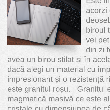
Este i
acorzi 
deoseb
biroul 
vei pe
din zi 
avea un birou stilat și în acel
dacă alegi un material cu imp
impresionant și o rezistență r
este granitul roșu. Granitul 
magmatică masivă ce este alc
cristale cu dimensiunea de câț