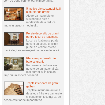
cont de două cerințe foarte importante...
5 motive ale sustenabilitatii
blaturilor de granit
Alegerea materialelor
sustenabile este o
modalitate de a reduce
impactul asupra mediului...
Perete decorativ de granit
pentru locul de luat masa
Locul de luat masa poate
deveni un spațiu unic din
punct de vedere estetic,
dacă alegi să amenajezi un perete decorati...
Placarea pardoselii din
baie cu granit
Pardoseala din baie are
nevoie de un material cât
mai durabil și în același
timp cu un aspect deosebit...
Trepte interioare de granit
galben
Treptele interioare au rolul
de a lega între ele camerele
și etajele din locuința ta, de
aceea este foarte important să...