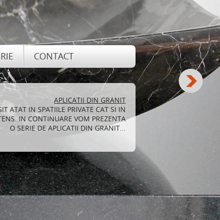
RIE
CONTACT
TAJELE SI DEZAVANTAJELE GRANITULUI
TRU DECORAREA LOCUINTEI ADUCE, PE
 O SERIE DE AVANTAJE PE CARE LE VOM
ENUMERA MAI JOS...