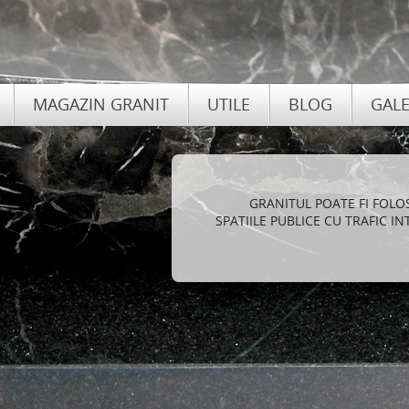
MAGAZIN GRANIT
UTILE
BLOG
GALE
AVAN
FOLOSIREA DE GRANIT PEN
LANGA ELEGANTA SI STIL,